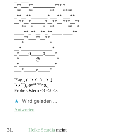
_**___**
_**___**_________*** *
_**___**_______**___ ****
_**__**_______*___** ___**
__**__*______*__**__ ***__**
___**__*____*__**___ __**__*
____**_**__**_**____ ____**
____**___**__**
___*___________*
__*_____________*
_*____0_____0____*
_*_______@_______*
_*_______________*
___*_____v_____*
°º¤ø,¸ (¯`•.•´¯) _`•.,(¯
`•.•´¯)¸,ø¤º°`°º¤ø,¸
Frohe Ostern <3 <3 <3
Wird geladen …
Antworten
Heike Scardia
meint