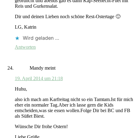
gebruncht und abends gab es dann Kap-Seehecht-Filet mit
Reis und Gurkensalat.
Dir und deinen Lieben noch schöne Rest-Ostertage 🙂
LG, Katrin
Wird geladen …
Antworten
Mandy
meint
19. April 2014 um 21:18
Huhu,
also ich mach am Karfreitag nicht so ein Tamtam.Ist für mich
eher ein normaler Tag.Aber ich lasse gern die Kids
entscheiden,was sie essen wollen.Folge Dir bei BC und FB
als Süßet Biest.
Wünsche Dir frohe Ostern!
Liebe Grüße,