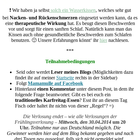
❗ Wir haben ja selbst
solch ein Wasserkissen
, welches sehr gut
bei
Nacken- und Rückenschmerzen
eingesetzt werden kann, da es
eine
therapeutische Wirkung
hat. Es beugt diesen Beschwerden
vor und sorgt für einen sanften Schlaf. Natürlich kann man das
Kissen auch ohne gesundheitliche Beschwerden zum Schlafen
benutzen. 🙂 Unsere Erfahrungen könnt‘ ihr
hier
nachlesen.
***
Teilnahmebedingungen
Seid oder werdet
Leser meines Blogs
(
Möglichkeiten dazu
findet ihr auf meiner
Startseite
rechts in der Sidebar)
Folgt
Mamamulle auf
Facebook
Hinterlasst
einen Kommentar
unter diesem Post, in dem ihr
folgende Frage beantwortet:
Gibt es bei euch ein
traditionelles Karfreitag-Essen
? Esst ihr an diesem Tag
Fisch oder haltet ihr nichts von dieser „Regel“?
=)
Die Verlosung endet – wie alle Verlosungen der
Frühlingsverlosung –
Mittwoch, den 30.04.2014
um 20
Uhr.
Teilnahme nur aus Deutschland möglich. Die
Gewinner werden hier auf dem Blog bekannt gegeben und nach
drei Tagen neu ausgelost, falls sich nicht gemeldet wird.