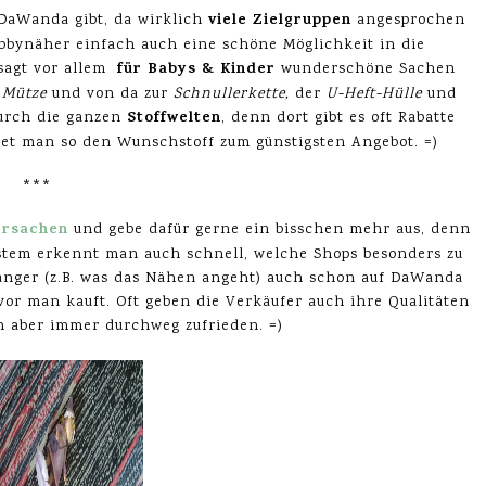
viele Zielgruppen
 DaWanda gibt, da wirklich
angesprochen
obbynäher einfach auch eine schöne Möglichkeit in die
für Babys & Kinder
sagt vor allem
wunderschöne Sachen
Mütze
und von da zur
Schnullerkette,
der
U-Heft-Hülle
und
Stoffwelten
durch die ganzen
, denn dort gibt es oft Rabatte
et man so den Wunschstoff zum günstigsten Angebot. =)
***
ersachen
und gebe dafür gerne ein bisschen mehr aus, denn
ystem erkennt man auch schnell, welche Shops besonders zu
fänger (z.B. was das Nähen angeht) auch schon auf DaWanda
vor man kauft. Oft geben die Verkäufer auch ihre Qualitäten
ch aber immer durchweg zufrieden. =)