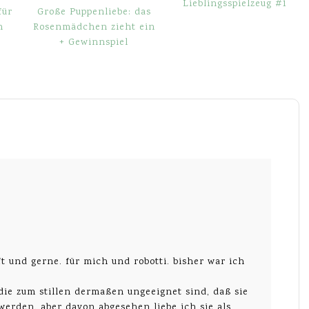
Lieblingsspielzeug #1
für
Große Puppenliebe: das
n
Rosenmädchen zieht ein
+ Gewinnspiel
t und gerne. für mich und robotti. bisher war ich
 die zum stillen dermaßen ungeeignet sind, daß sie
erden. aber davon abgesehen liebe ich sie als