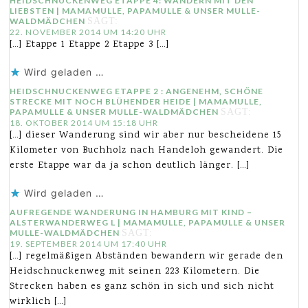
HEIDSCHNUCKENWEG ETAPPE 4: WANDERN MIT DEN
LIEBSTEN | MAMAMULLE, PAPAMULLE & UNSER MULLE-
WALDMÄDCHEN
SAGT:
22. NOVEMBER 2014 UM 14:20 UHR
[…] Etappe 1 Etappe 2 Etappe 3 […]
Wird geladen …
HEIDSCHNUCKENWEG ETAPPE 2 : ANGENEHM, SCHÖNE
STRECKE MIT NOCH BLÜHENDER HEIDE | MAMAMULLE,
PAPAMULLE & UNSER MULLE-WALDMÄDCHEN
SAGT:
18. OKTOBER 2014 UM 15:18 UHR
[…] dieser Wanderung sind wir aber nur bescheidene 15
Kilometer von Buchholz nach Handeloh gewandert. Die
erste Etappe war da ja schon deutlich länger. […]
Wird geladen …
AUFREGENDE WANDERUNG IN HAMBURG MIT KIND –
ALSTERWANDERWEG L | MAMAMULLE, PAPAMULLE & UNSER
MULLE-WALDMÄDCHEN
SAGT:
19. SEPTEMBER 2014 UM 17:40 UHR
[…] regelmäßigen Abständen bewandern wir gerade den
Heidschnuckenweg mit seinen 223 Kilometern. Die
Strecken haben es ganz schön in sich und sich nicht
wirklich […]