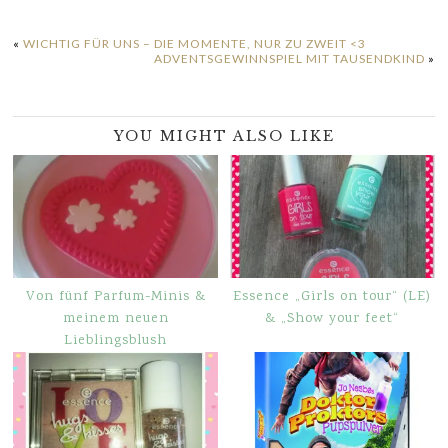
«
WICHTIG FÜR UNS – DIE MOMENTE, NUR ZU ZWEIT <3
ADVENTSGEWINNSPIEL MIT TAUSENDKIND
»
YOU MIGHT ALSO LIKE
Von fünf Parfum-Minis &
Essence „Girls on tour“ (LE)
meinem neuen
& „Show your feet“
Lieblingsblush