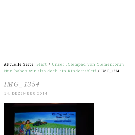
Aktuelle Seite:
Start
/
Unser „Clempad von Clementoni":
Nun haben wir also doch ein Kindertablet!
/
IMG_1354
IMG_1354
14. DEZEMBER 2014