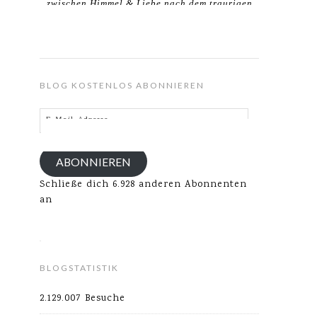
zwischen Himmel & Liebe nach dem traurigen
Verlust meines Ehemannes.
BLOG KOSTENLOS ABONNIEREN
E-
Mail-
Adresse
ABONNIEREN
Schließe dich 6.928 anderen Abonnenten
an
BLOGSTATISTIK
2.129.007 Besuche