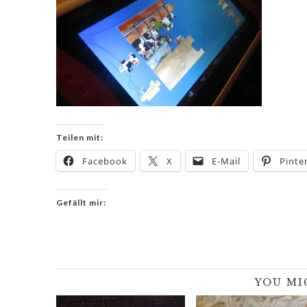
Teilen mit:
Facebook
X
E-Mail
Pinte
Gefällt mir:
YOU MI