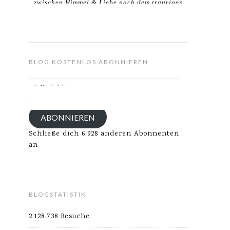
zwischen Himmel & Liebe nach dem traurigen
Verlust meines Ehemannes.
BLOG KOSTENLOS ABONNIEREN
E-
Mail-
Adresse
ABONNIEREN
Schließe dich 6.928 anderen Abonnenten
an
BLOGSTATISTIK
2.128.738 Besuche