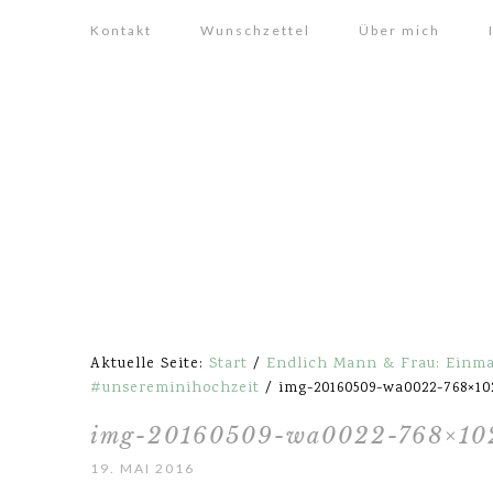
Kontakt
Wunschzettel
Über mich
Aktuelle Seite:
Start
/
Endlich Mann & Frau: Einmal
#unsereminihochzeit
/
img-20160509-wa0022-768×10
img-20160509-wa0022-768×10
19. MAI 2016