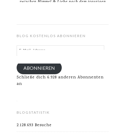
zwischen Himmel & Liebe nach dem traurigen
Verlust meines Ehemannes.
BLOG KOSTENLOS ABONNIEREN
E-
Mail-
Adresse
ABONNIEREN
Schließe dich 6.928 anderen Abonnenten
an
BLOGSTATISTIK
2.128.693 Besuche