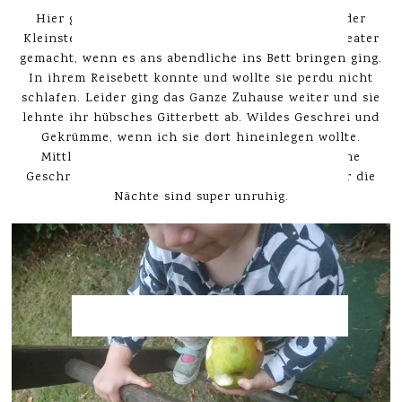
Hier gibt es gerade massive Schlafprobleme bei der
Kleinsten. Emmimaus hat schon im Urlaub viel Theater
gemacht, wenn es ans abendliche ins Bett bringen ging.
In ihrem Reisebett konnte und wollte sie perdu nicht
schlafen. Leider ging das Ganze Zuhause weiter und sie
lehnte ihr hübsches Gitterbett ab. Wildes Geschrei und
Gekrümme, wenn ich sie dort hineinlegen wollte.
Mittlerweile geht das Hineinlegen meistens ohne
Geschrei – Ausnahmen bestätigen die Regel – aber die
Nächte sind super unruhig.