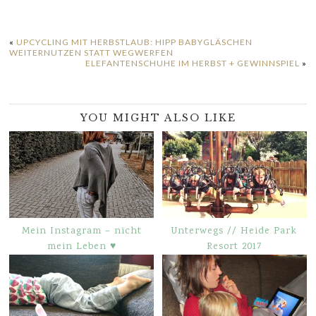
«
UPCYCLING MIT HERBSTLAUB: HIPP BABYGLÄSCHEN
WEITERNUTZEN STATT WEGWERFEN
ELEFANTENSCHUHE IM HERBST + GEWINNSPIEL
»
YOU MIGHT ALSO LIKE
Mein Instagram – nicht
Unterwegs // Heide Park
mein Leben ♥
Resort 2017