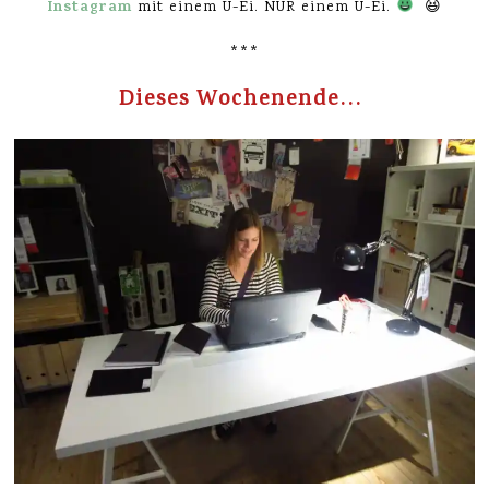
Instagram
mit einem Ü-Ei. NUR einem Ü-Ei.
😆
***
Dieses Wochenende…