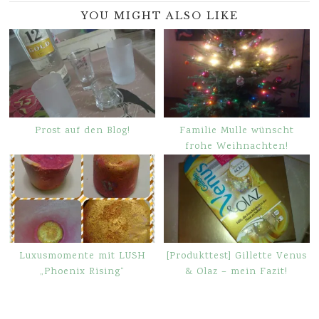
YOU MIGHT ALSO LIKE
Prost auf den Blog!
Familie Mulle wünscht
frohe Weihnachten!
Luxusmomente mit LUSH
[Produkttest] Gillette Venus
„Phoenix Rising“
& Olaz – mein Fazit!