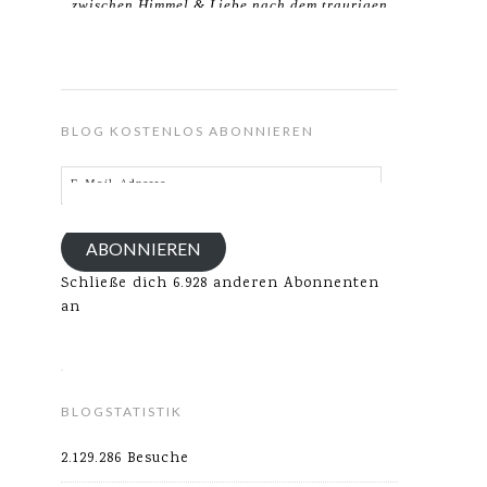
zwischen Himmel & Liebe nach dem traurigen
Verlust meines Ehemannes.
BLOG KOSTENLOS ABONNIEREN
E-
Mail-
Adresse
ABONNIEREN
Schließe dich 6.928 anderen Abonnenten
an
BLOGSTATISTIK
2.129.286 Besuche