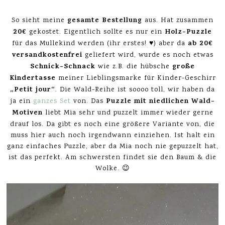
gesamte Bestellung
So sieht meine
aus. Hat zusammen
20€
Holz-Puzzle
gekostet. Eigentlich sollte es nur ein
ab 20€
für das Mullekind werden (ihr erstes! ♥) aber da
versandkostenfrei
geliefert wird, wurde es noch etwas
Schnick-Schnack
große
wie z.B. die hübsche
Kindertasse
meiner Lieblingsmarke für Kinder-Geschirr
„Petit jour“
. Die Wald-Reihe ist soooo toll, wir haben da
Puzzle mit niedlichen Wald-
ja ein
ganzes Set
von. Das
Motiven
liebt Mia sehr und puzzelt immer wieder gerne
drauf los. Da gibt es noch eine größere Variante von, die
muss hier auch noch irgendwann einziehen. Ist halt ein
ganz einfaches Puzzle, aber da Mia noch nie gepuzzelt hat,
ist das perfekt. Am schwersten findet sie den Baum & die
Wolke. 😉