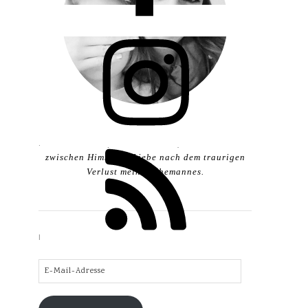
Hier schreibe ich, Maggy, zweifache
Mädchenmama (*2012 & *2015) über das Leben
zwischen Himmel & Liebe nach dem traurigen
Verlust meines Ehemannes.
BLOG KOSTENLOS ABONNIEREN
E-
Mail-
Adresse