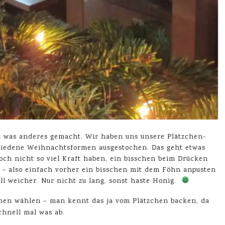
z was anderes gemacht. Wir haben uns unsere Plätzchen-
hiedene Weihnachtsformen ausgestochen. Das geht etwas
ch nicht so viel Kraft haben, ein bisschen beim Drücken
– also einfach vorher ein bisschen mit dem Föhn anpusten
l weicher. Nur nicht zu lang, sonst haste Honig.
rmen wählen – man kennt das ja vom Plätzchen backen, da
chnell mal was ab.