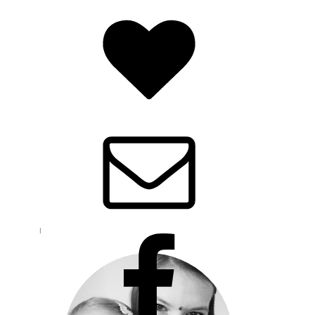
HALLO & ♥-LICH WILLKOMMEN!