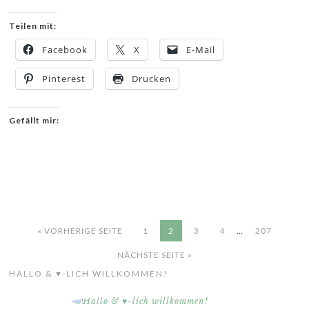
Teilen mit:
Facebook
X
E-Mail
Pinterest
Drucken
Gefällt mir:
…
« VORHERIGE SEITE
1
2
3
4
207
NÄCHSTE SEITE »
HALLO & ♥-LICH WILLKOMMEN!